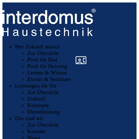
Unsere
Partner
Ihre Zukunft starten
Mitglieder
werden
Zur Übersicht
»
»
Profi für Bad
Profi für Heizung
Lernen & Wissen
Events & Seminare
Leistungen für Sie
Zur Übersicht
Einkauf
Konzepte
Dienstleistung
Das sind wir
Zur Übersicht
Kontakt
News