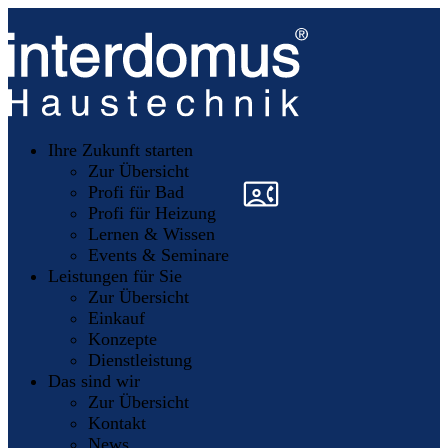
Unsere
Partner
Ihre Zukunft starten
Mitglieder
werden
Zur Übersicht
»
»
Profi für Bad
Profi für Heizung
Lernen & Wissen
Events & Seminare
Leistungen für Sie
Zur Übersicht
Einkauf
Konzepte
Dienstleistung
Das sind wir
Zur Übersicht
Kontakt
News