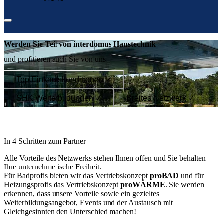
Werden Sie Teil von interdomus Haustechnik
und profitieren auch Sie von uns
Top Einkaufskonditionen ✓
SHK Weiterbildungen ✓
Breites Netzwerk ✓
In 4 Schritten zum Partner
Alle Vorteile des Netzwerks stehen Ihnen offen und Sie behalten
Ihre unternehmerische Freiheit.
Für Badprofis bieten wir das Vertriebskonzept
proBAD
und für
Heizungsprofis das Vertriebskonzept
proWÄRME
. Sie werden
erkennen, dass unsere Vorteile sowie ein gezieltes
Weiterbildungsangebot, Events und der Austausch mit
Gleichgesinnten den Unterschied machen!