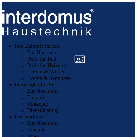
Unsere
Partner
Ihre Zukunft starten
Mitglieder
werden
Zur Übersicht
»
»
Profi für Bad
Profi für Heizung
Lernen & Wissen
Events & Seminare
Leistungen für Sie
Zur Übersicht
Einkauf
Konzepte
Dienstleistung
Das sind wir
Zur Übersicht
Kontakt
News