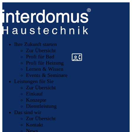
Unsere
Partner
Ihre Zukunft starten
Mitglieder
werden
Zur Übersicht
»
»
Profi für Bad
Profi für Heizung
Lernen & Wissen
Events & Seminare
Leistungen für Sie
Zur Übersicht
Einkauf
Konzepte
Dienstleistung
Das sind wir
Zur Übersicht
Kontakt
News