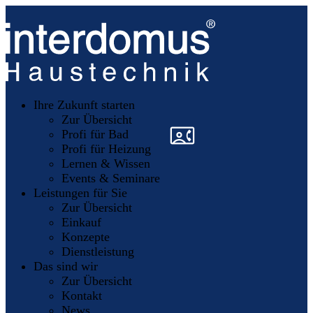
Unsere
Partner
Ihre Zukunft starten
Mitglieder
werden
Zur Übersicht
»
»
Profi für Bad
Profi für Heizung
Lernen & Wissen
Events & Seminare
Leistungen für Sie
Zur Übersicht
Einkauf
Konzepte
Dienstleistung
Das sind wir
Zur Übersicht
Kontakt
News