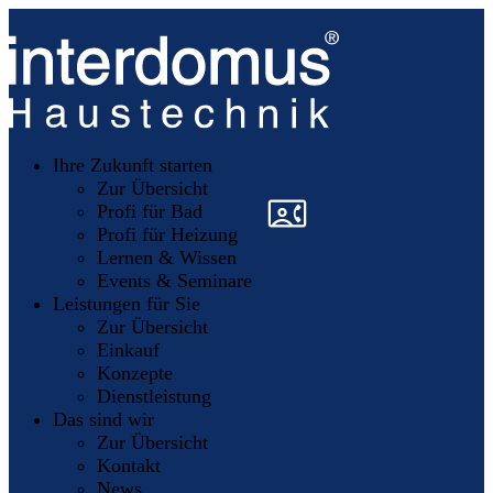
Unsere
Partner
Ihre Zukunft starten
Mitglieder
werden
Zur Übersicht
»
»
Profi für Bad
Profi für Heizung
Lernen & Wissen
Events & Seminare
Leistungen für Sie
Zur Übersicht
Einkauf
Konzepte
Dienstleistung
Das sind wir
Zur Übersicht
Kontakt
News