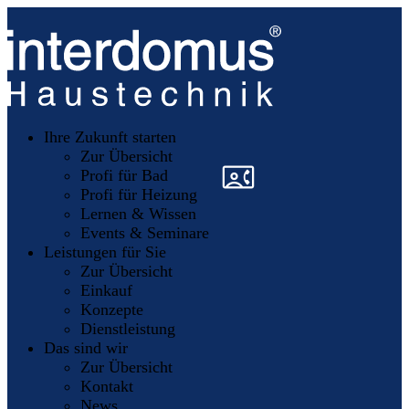
Unsere
Partner
Ihre Zukunft starten
Mitglieder
werden
Zur Übersicht
»
»
Profi für Bad
Profi für Heizung
Lernen & Wissen
Events & Seminare
Leistungen für Sie
Zur Übersicht
Einkauf
Konzepte
Dienstleistung
Das sind wir
Zur Übersicht
Kontakt
News