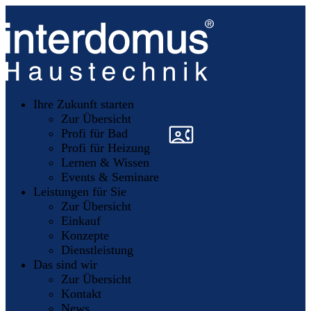
Unsere
Partner
Ihre Zukunft starten
Mitglieder
werden
Zur Übersicht
»
»
Profi für Bad
Profi für Heizung
Lernen & Wissen
Events & Seminare
Leistungen für Sie
Zur Übersicht
Einkauf
Konzepte
Dienstleistung
Das sind wir
Zur Übersicht
Kontakt
News