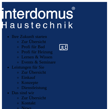
Unsere
Partner
Ihre Zukunft starten
Mitglieder
werden
Zur Übersicht
»
»
Profi für Bad
Profi für Heizung
Lernen & Wissen
Events & Seminare
Leistungen für Sie
Zur Übersicht
Einkauf
Konzepte
Dienstleistung
Das sind wir
Zur Übersicht
Kontakt
News