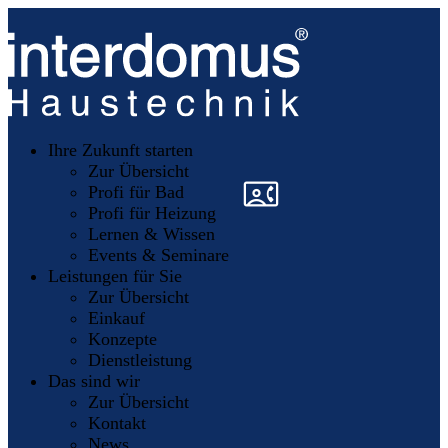
Unsere
Partner
Ihre Zukunft starten
Mitglieder
werden
Zur Übersicht
»
»
Profi für Bad
Profi für Heizung
Lernen & Wissen
Events & Seminare
Leistungen für Sie
Zur Übersicht
Einkauf
Konzepte
Dienstleistung
Das sind wir
Zur Übersicht
Kontakt
News