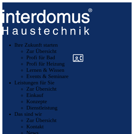
Unsere
Partner
Ihre Zukunft starten
Mitglieder
werden
Zur Übersicht
»
»
Profi für Bad
Profi für Heizung
Lernen & Wissen
Events & Seminare
Leistungen für Sie
Zur Übersicht
Einkauf
Konzepte
Dienstleistung
Das sind wir
Zur Übersicht
Kontakt
News