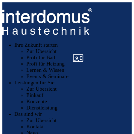
Unsere
Partner
Ihre Zukunft starten
Mitglieder
werden
Zur Übersicht
»
»
Profi für Bad
Profi für Heizung
Lernen & Wissen
Events & Seminare
Leistungen für Sie
Zur Übersicht
Einkauf
Konzepte
Dienstleistung
Das sind wir
Zur Übersicht
Kontakt
News