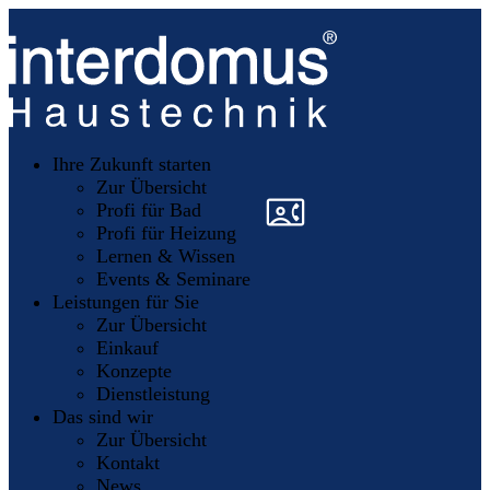
Unsere
Partner
Ihre Zukunft starten
Mitglieder
werden
Zur Übersicht
»
»
Profi für Bad
Profi für Heizung
Lernen & Wissen
Events & Seminare
Leistungen für Sie
Zur Übersicht
Einkauf
Konzepte
Dienstleistung
Das sind wir
Zur Übersicht
Kontakt
News