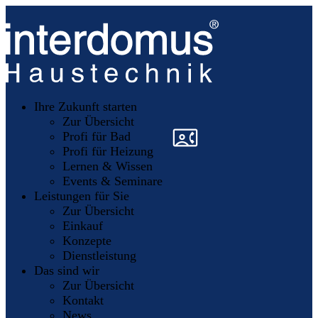
Unsere
Partner
Ihre Zukunft starten
Mitglieder
werden
Zur Übersicht
»
»
Profi für Bad
Profi für Heizung
Lernen & Wissen
Events & Seminare
Leistungen für Sie
Zur Übersicht
Einkauf
Konzepte
Dienstleistung
Das sind wir
Zur Übersicht
Kontakt
News