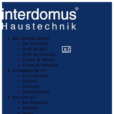
Unsere
Partner
Ihre Zukunft starten
Mitglieder
werden
Zur Übersicht
»
»
Profi für Bad
Profi für Heizung
Lernen & Wissen
Events & Seminare
Leistungen für Sie
Zur Übersicht
Einkauf
Konzepte
Dienstleistung
Das sind wir
Zur Übersicht
Kontakt
News