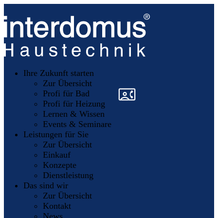
Unsere
Partner
Ihre Zukunft starten
Mitglieder
werden
Zur Übersicht
»
»
Profi für Bad
Profi für Heizung
Lernen & Wissen
Events & Seminare
Leistungen für Sie
Zur Übersicht
Einkauf
Konzepte
Dienstleistung
Das sind wir
Zur Übersicht
Kontakt
News