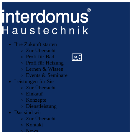
Unsere
Partner
Ihre Zukunft starten
Mitglieder
werden
Zur Übersicht
»
»
Profi für Bad
Profi für Heizung
Lernen & Wissen
Events & Seminare
Leistungen für Sie
Zur Übersicht
Einkauf
Konzepte
Dienstleistung
Das sind wir
Zur Übersicht
Kontakt
News