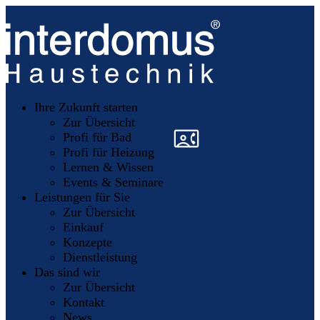
Unsere
Partner
Ihre Zukunft starten
Mitglieder
werden
Zur Übersicht
»
»
Profi für Bad
Profi für Heizung
Lernen & Wissen
Events & Seminare
Leistungen für Sie
Zur Übersicht
Einkauf
Konzepte
Dienstleistung
Das sind wir
Zur Übersicht
Kontakt
News