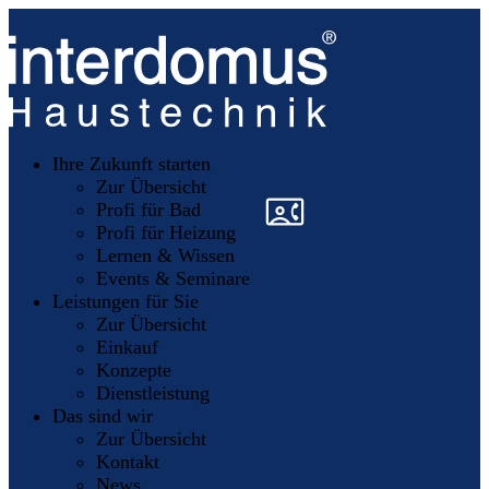
Unsere
Partner
Ihre Zukunft starten
Mitglieder
werden
Zur Übersicht
»
»
Profi für Bad
Profi für Heizung
Lernen & Wissen
Events & Seminare
Leistungen für Sie
Zur Übersicht
Einkauf
Konzepte
Dienstleistung
Das sind wir
Zur Übersicht
Kontakt
News