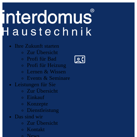
Unsere
Partner
Ihre Zukunft starten
Mitglieder
werden
Zur Übersicht
»
»
Profi für Bad
Profi für Heizung
Lernen & Wissen
Events & Seminare
Leistungen für Sie
Zur Übersicht
Einkauf
Konzepte
Dienstleistung
Das sind wir
Zur Übersicht
Kontakt
News