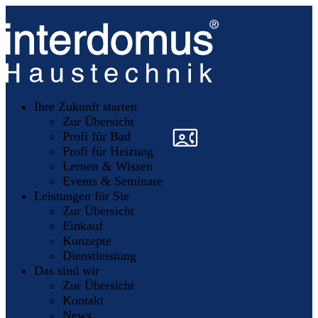
Unsere
Partner
Ihre Zukunft starten
Mitglieder
werden
Zur Übersicht
»
»
Profi für Bad
Profi für Heizung
Lernen & Wissen
Events & Seminare
Leistungen für Sie
Zur Übersicht
Einkauf
Konzepte
Dienstleistung
Das sind wir
Zur Übersicht
Kontakt
News