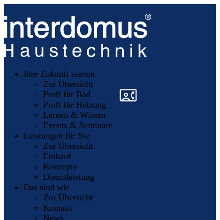
Unsere
Partner
Ihre Zukunft starten
Mitglieder
werden
Zur Übersicht
»
»
Profi für Bad
Profi für Heizung
Lernen & Wissen
Events & Seminare
Leistungen für Sie
Zur Übersicht
Einkauf
Konzepte
Dienstleistung
Das sind wir
Zur Übersicht
Kontakt
News