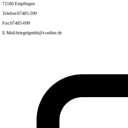
72186 Empfingen
Telefon
:
07485-599
Fax
:
07485-699
E-Mail
:
briegelgmbh@t-online.de