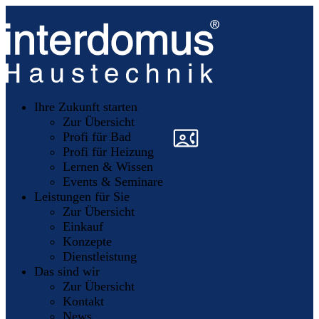
Unsere
Partner
Ihre Zukunft starten
Mitglieder
werden
Zur Übersicht
»
»
Profi für Bad
Profi für Heizung
Lernen & Wissen
Events & Seminare
Leistungen für Sie
Zur Übersicht
Einkauf
Konzepte
Dienstleistung
Das sind wir
Zur Übersicht
Kontakt
News