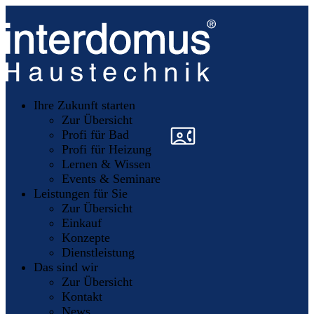
Unsere
Partner
Ihre Zukunft starten
Mitglieder
werden
Zur Übersicht
»
»
Profi für Bad
Profi für Heizung
Lernen & Wissen
Events & Seminare
Leistungen für Sie
Zur Übersicht
Einkauf
Konzepte
Dienstleistung
Das sind wir
Zur Übersicht
Kontakt
News