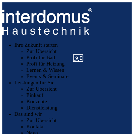
Unsere
Partner
Ihre Zukunft starten
Mitglieder
werden
Zur Übersicht
»
»
Profi für Bad
Profi für Heizung
Lernen & Wissen
Events & Seminare
Leistungen für Sie
Zur Übersicht
Einkauf
Konzepte
Dienstleistung
Das sind wir
Zur Übersicht
Kontakt
News