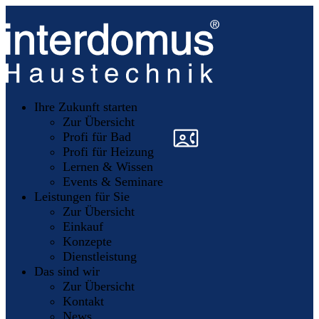
Unsere
Partner
Ihre Zukunft starten
Mitglieder
werden
Zur Übersicht
»
»
Profi für Bad
Profi für Heizung
Lernen & Wissen
Events & Seminare
Leistungen für Sie
Zur Übersicht
Einkauf
Konzepte
Dienstleistung
Das sind wir
Zur Übersicht
Kontakt
News