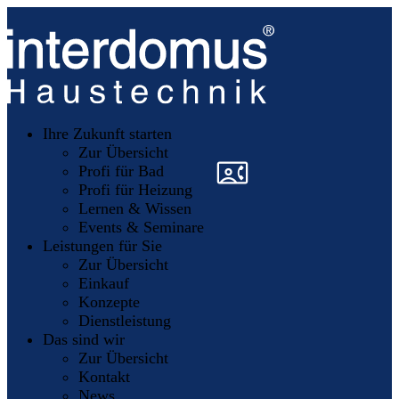
Unsere
Partner
Ihre Zukunft starten
Mitglieder
werden
Zur Übersicht
»
»
Profi für Bad
Profi für Heizung
Lernen & Wissen
Events & Seminare
Leistungen für Sie
Zur Übersicht
Einkauf
Konzepte
Dienstleistung
Das sind wir
Zur Übersicht
Kontakt
News