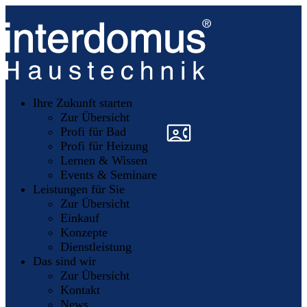
Unsere
Partner
Ihre Zukunft starten
Mitglieder
werden
Zur Übersicht
»
»
Profi für Bad
Profi für Heizung
Lernen & Wissen
Events & Seminare
Leistungen für Sie
Zur Übersicht
Einkauf
Konzepte
Dienstleistung
Das sind wir
Zur Übersicht
Kontakt
News