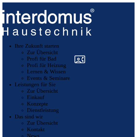
Unsere
Partner
Ihre Zukunft starten
Mitglieder
werden
Zur Übersicht
»
»
Profi für Bad
Profi für Heizung
Lernen & Wissen
Events & Seminare
Leistungen für Sie
Zur Übersicht
Einkauf
Konzepte
Dienstleistung
Das sind wir
Zur Übersicht
Kontakt
News