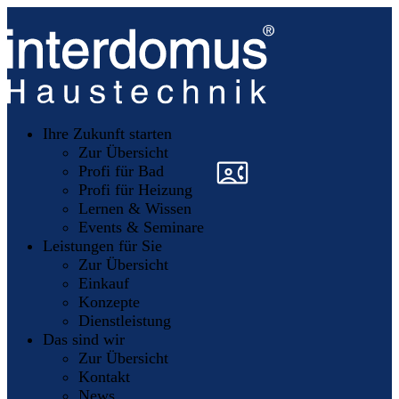
Unsere
Partner
Ihre Zukunft starten
Mitglieder
werden
Zur Übersicht
»
»
Profi für Bad
Profi für Heizung
Lernen & Wissen
Events & Seminare
Leistungen für Sie
Zur Übersicht
Einkauf
Konzepte
Dienstleistung
Das sind wir
Zur Übersicht
Kontakt
News