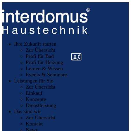
Unsere
Partner
Ihre Zukunft starten
Mitglieder
werden
Zur Übersicht
»
»
Profi für Bad
Profi für Heizung
Lernen & Wissen
Events & Seminare
Leistungen für Sie
Zur Übersicht
Einkauf
Konzepte
Dienstleistung
Das sind wir
Zur Übersicht
Kontakt
News