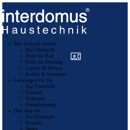
Unsere
Partner
Ihre Zukunft starten
Mitglieder
werden
Zur Übersicht
»
»
Profi für Bad
Profi für Heizung
Lernen & Wissen
Events & Seminare
Leistungen für Sie
Zur Übersicht
Einkauf
Konzepte
Dienstleistung
Das sind wir
Zur Übersicht
Kontakt
News