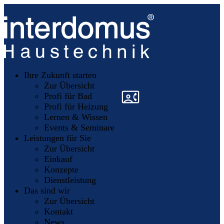
Unsere
Partner
Ihre Zukunft starten
Mitglieder
werden
Zur Übersicht
»
»
Profi für Bad
Profi für Heizung
Lernen & Wissen
Events & Seminare
Leistungen für Sie
Zur Übersicht
Einkauf
Konzepte
Dienstleistung
Das sind wir
Zur Übersicht
Kontakt
News