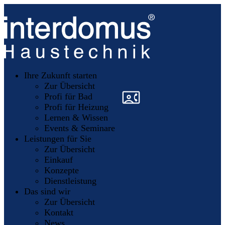
Unsere
Partner
Ihre Zukunft starten
Mitglieder
werden
Zur Übersicht
»
»
Profi für Bad
Profi für Heizung
Lernen & Wissen
Events & Seminare
Leistungen für Sie
Zur Übersicht
Einkauf
Konzepte
Dienstleistung
Das sind wir
Zur Übersicht
Kontakt
News