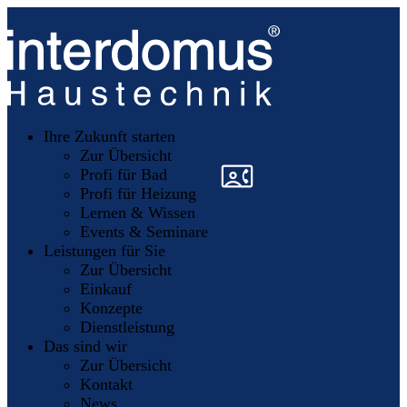
Unsere
Partner
Ihre Zukunft starten
Mitglieder
werden
Zur Übersicht
»
»
Profi für Bad
Profi für Heizung
Lernen & Wissen
Events & Seminare
Leistungen für Sie
Zur Übersicht
Einkauf
Konzepte
Dienstleistung
Das sind wir
Zur Übersicht
Kontakt
News