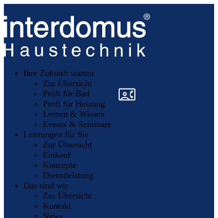
Unsere
Partner
Ihre Zukunft starten
Mitglieder
werden
Zur Übersicht
»
»
Profi für Bad
Profi für Heizung
Lernen & Wissen
Events & Seminare
Leistungen für Sie
Zur Übersicht
Einkauf
Konzepte
Dienstleistung
Das sind wir
Zur Übersicht
Kontakt
News