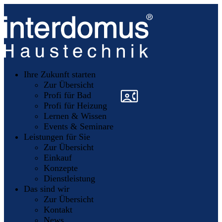
Unsere
Partner
Ihre Zukunft starten
Mitglieder
werden
Zur Übersicht
»
»
Profi für Bad
Profi für Heizung
Lernen & Wissen
Events & Seminare
Leistungen für Sie
Zur Übersicht
Einkauf
Konzepte
Dienstleistung
Das sind wir
Zur Übersicht
Kontakt
News