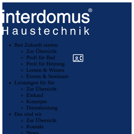
Unsere
Partner
Ihre Zukunft starten
Mitglieder
werden
Zur Übersicht
»
»
Profi für Bad
Profi für Heizung
Lernen & Wissen
Events & Seminare
Leistungen für Sie
Zur Übersicht
Einkauf
Konzepte
Dienstleistung
Das sind wir
Zur Übersicht
Kontakt
News