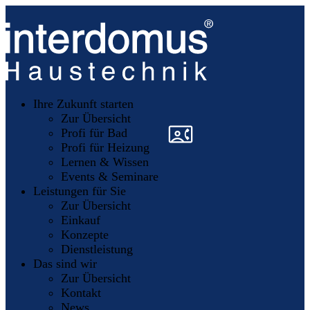
Unsere
Partner
Ihre Zukunft starten
Mitglieder
werden
Zur Übersicht
»
»
Profi für Bad
Profi für Heizung
Lernen & Wissen
Events & Seminare
Leistungen für Sie
Zur Übersicht
Einkauf
Konzepte
Dienstleistung
Das sind wir
Zur Übersicht
Kontakt
News