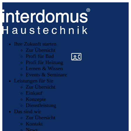
Unsere
Partner
Ihre Zukunft starten
Mitglieder
werden
Zur Übersicht
»
»
Profi für Bad
Profi für Heizung
Lernen & Wissen
Events & Seminare
Leistungen für Sie
Zur Übersicht
Einkauf
Konzepte
Dienstleistung
Das sind wir
Zur Übersicht
Kontakt
News