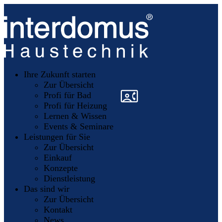
Unsere
Partner
Ihre Zukunft starten
Mitglieder
werden
Zur Übersicht
»
»
Profi für Bad
Profi für Heizung
Lernen & Wissen
Events & Seminare
Leistungen für Sie
Zur Übersicht
Einkauf
Konzepte
Dienstleistung
Das sind wir
Zur Übersicht
Kontakt
News