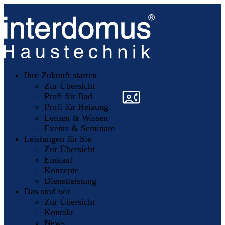
Unsere
Partner
Ihre Zukunft starten
Mitglieder
werden
Zur Übersicht
»
»
Profi für Bad
Profi für Heizung
Lernen & Wissen
Events & Seminare
Leistungen für Sie
Zur Übersicht
Einkauf
Konzepte
Dienstleistung
Das sind wir
Zur Übersicht
Kontakt
News