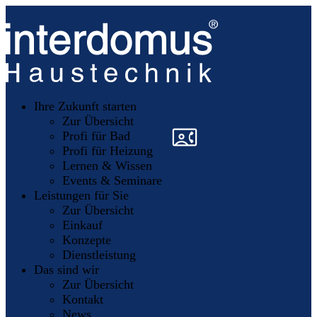
Unsere
Partner
Ihre Zukunft starten
Mitglieder
werden
Zur Übersicht
»
»
Profi für Bad
Profi für Heizung
Lernen & Wissen
Events & Seminare
Leistungen für Sie
Zur Übersicht
Einkauf
Konzepte
Dienstleistung
Das sind wir
Zur Übersicht
Kontakt
News