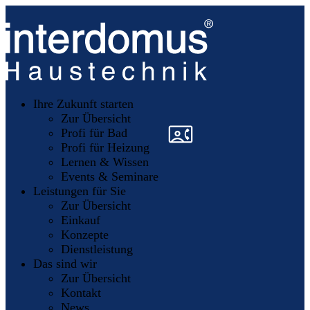
Unsere
Partner
Ihre Zukunft starten
Mitglieder
werden
Zur Übersicht
»
»
Profi für Bad
Profi für Heizung
Lernen & Wissen
Events & Seminare
Leistungen für Sie
Zur Übersicht
Einkauf
Konzepte
Dienstleistung
Das sind wir
Zur Übersicht
Kontakt
News