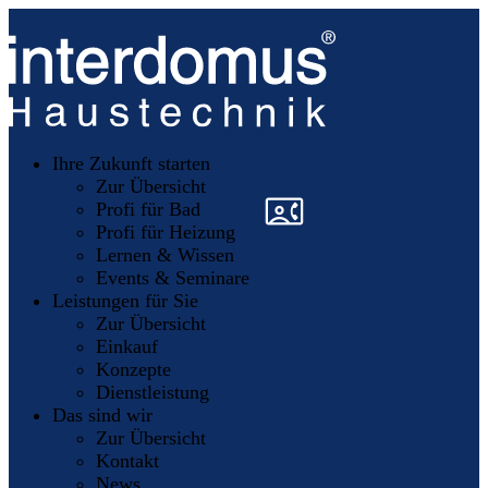
Unsere
Partner
Ihre Zukunft starten
Mitglieder
werden
Zur Übersicht
»
»
Profi für Bad
Profi für Heizung
Lernen & Wissen
Events & Seminare
Leistungen für Sie
Zur Übersicht
Einkauf
Konzepte
Dienstleistung
Das sind wir
Zur Übersicht
Kontakt
News