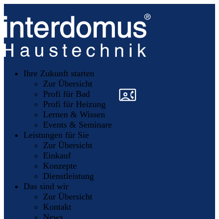
Unsere
Partner
Ihre Zukunft starten
Mitglieder
werden
Zur Übersicht
»
»
Profi für Bad
Profi für Heizung
Lernen & Wissen
Events & Seminare
Leistungen für Sie
Zur Übersicht
Einkauf
Konzepte
Dienstleistung
Das sind wir
Zur Übersicht
Kontakt
News