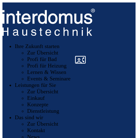
Unsere
Partner
Ihre Zukunft starten
Mitglieder
werden
Zur Übersicht
»
»
Profi für Bad
Profi für Heizung
Lernen & Wissen
Events & Seminare
Leistungen für Sie
Zur Übersicht
Einkauf
Konzepte
Dienstleistung
Das sind wir
Zur Übersicht
Kontakt
News