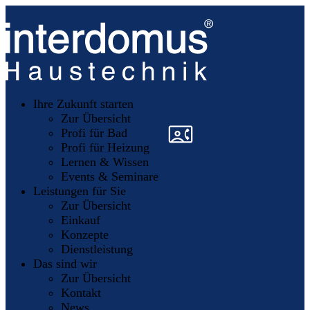
Unsere
Partner
Ihre Zukunft starten
Mitglieder
werden
Zur Übersicht
»
»
Profi für Bad
Profi für Heizung
Lernen & Wissen
Events & Seminare
Leistungen für Sie
Zur Übersicht
Einkauf
Konzepte
Dienstleistung
Das sind wir
Zur Übersicht
Kontakt
News