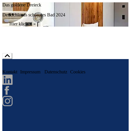
Das goldene Dreieck
Deutschlands schönstes Bad 2024
Hier klicken »
Kontakt
Impressum
Datenschutz
Cookies